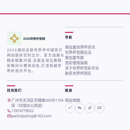
导航
美加墨世界杯资讯
2026国际足联世界杯中国官方
世界杯竞猜玩法
网站提供实时比分、官方战报与
美加墨专题
精彩图集内容,全面呈现比赛精
竞彩使用指南
彩瞬间与赛场动态,打造权威世
关于世界杯竞彩平台
界杯资讯平台。
联系世界杯团队
找到我们
链接
地址：
广州市天河区华穗路263号1104
网站地图
房（仅限办公用途）
电话：
17814779022
邮箱：
participating@163.com